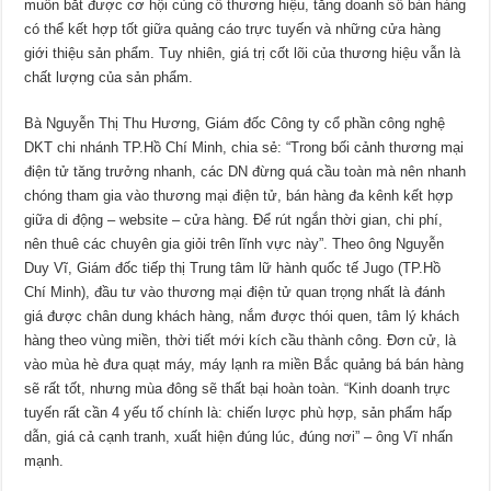
muốn bắt được cơ hội củng cố thương hiệu, tăng doanh số bán hàng
có thể kết hợp tốt giữa quảng cáo trực tuyến và những cửa hàng
giới thiệu sản phẩm. Tuy nhiên, giá trị cốt lõi của thương hiệu vẫn là
chất lượng của sản phẩm.
Bà Nguyễn Thị Thu Hương, Giám đốc Công ty cổ phần công nghệ
DKT chi nhánh TP.Hồ Chí Minh, chia sẻ: “Trong bối cảnh thương mại
điện tử tăng trưởng nhanh, các DN đừng quá cầu toàn mà nên nhanh
chóng tham gia vào thương mại điện tử, bán hàng đa kênh kết hợp
giữa di động – website – cửa hàng. Để rút ngắn thời gian, chi phí,
nên thuê các chuyên gia giỏi trên lĩnh vực này”. Theo ông Nguyễn
Duy Vĩ, Giám đốc tiếp thị Trung tâm lữ hành quốc tế Jugo (TP.Hồ
Chí Minh), đầu tư vào thương mại điện tử quan trọng nhất là đánh
giá được chân dung khách hàng, nắm được thói quen, tâm lý khách
hàng theo vùng miền, thời tiết mới kích cầu thành công. Đơn cử, là
vào mùa hè đưa quạt máy, máy lạnh ra miền Bắc quảng bá bán hàng
sẽ rất tốt, nhưng mùa đông sẽ thất bại hoàn toàn. “Kinh doanh trực
tuyến rất cần 4 yếu tố chính là: chiến lược phù hợp, sản phẩm hấp
dẫn, giá cả cạnh tranh, xuất hiện đúng lúc, đúng nơi” – ông Vĩ nhấn
mạnh.