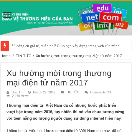
53 công cụ giá rẻ, miễn phí! Giúp bạn xây dựng trang web của mình
Home
/
TIN TỨC
/
Xu hướng mới trong thương mại điện tử năm 2017
Xu hướng mới trong thương
mại điện tử năm 2017
on
Đức Trí
March 27, 2017
TIN TỨC
Comments Off
Xu
2,275 Views
hướng
mới
Thương mại điện tử Việt Nam đã có những bước phát triển
trong
thương
vượt bậc trong năm 2016, tuy nhiên thì nó vẫn chưa tương xứng
mại
điện
với tiềm năng số lượng người đang sử dụng internet hiện nay.
tử
năm
2017
Thông tin từ Hiệp hội Thương mại điện tử Việt Nam cho hay, đã có