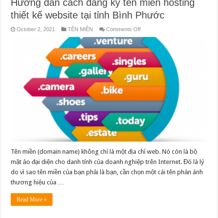
Hướng dẫn cách đăng ký tên miền hosting
thiết kế website tại tỉnh Bình Phước
on
October 2, 2021
TÊN MIỀN
Comments Off
Hướng
dẫn
cách
đăng
ký
tên
miền
hosting
thiết
kế
website
tại
tỉnh
Bình
Phước
Tên miền (domain name) không chỉ là một địa chỉ web. Nó còn là bộ
mặt ảo đại diện cho danh tính của doanh nghiệp trên Internet. Đó là lý
do vì sao tên miền của bạn phải là bạn, cần chọn một cái tên phản ánh
thương hiệu của …
Read More »