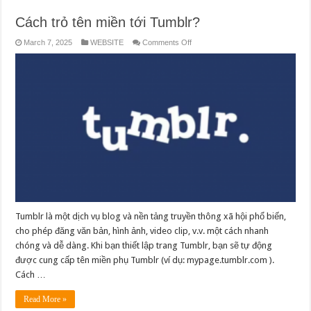
Cách trỏ tên miền tới Tumblr?
on
March 7, 2025
WEBSITE
Comments Off
Cách
trỏ
tên
miền
tới
Tumblr?
Tumblr là một dịch vụ blog và nền tảng truyền thông xã hội phổ biến,
cho phép đăng văn bản, hình ảnh, video clip, v.v. một cách nhanh
chóng và dễ dàng. Khi bạn thiết lập trang Tumblr, bạn sẽ tự động
được cung cấp tên miền phụ Tumblr (ví dụ: mypage.tumblr.com ).
Cách …
Read More »