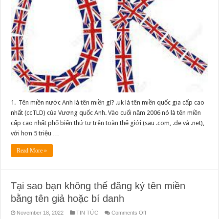
miền
gì?
1. Tên miền nước Anh là tên miền gì? .uk là tên miền quốc gia cấp cao
nhất (ccTLD) của Vương quốc Anh. Vào cuối năm 2006 nó là tên miền
cấp cao nhất phổ biến thứ tư trên toàn thế giới (sau .com, .de và .net),
với hơn 5 triệu …
Read More »
Tại sao bạn không thể đăng ký tên miền
bằng tên giả hoặc bí danh
on
November 18, 2022
TIN TỨC
Comments Off
Tại