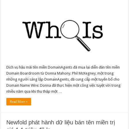
DomainAgents
mua
lại
tên
miền
Boardroom
Dịch vụ hậu mãi tên miền DomainAgents đã mua lại diễn đàn tên miền
Domain Boardroom từ Donna Mahony. Phil McKegney, một trong
những người sáng lập DomainAgents, đã cung cấp một tuyên bố cho
Domain Name Wire: Donna đã thực hiện một công việc tuyệt vời trong
nhiều năm qua khi thu thập một …
Read More »
Newfold phát hành dữ liệu bán tên miền trị