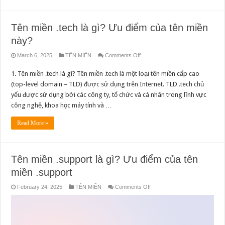
Tên miền .tech là gì? Ưu điểm của tên miền
này?
on
March 6, 2025
TÊN MIỀN
Comments Off
Tên
miền
1. Tên miền .tech là gì? Tên miền .tech là một loại tên miền cấp cao
.tech
là
(top-level domain – TLD) được sử dụng trên Internet. TLD .tech chủ
gì?
Ưu
yếu được sử dụng bởi các công ty, tổ chức và cá nhân trong lĩnh vực
điểm
của
công nghệ, khoa học máy tính và …
tên
miền
này?
Read More »
Tên miền .support là gì? Ưu điểm của tên
miền .support
on
February 24, 2025
TÊN MIỀN
Comments Off
Tên
miền
.support
là
gì?
Ưu