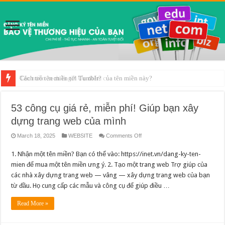
Tên miền .tech là gì? Ưu điểm của tên miền này?
53 công cụ giá rẻ, miễn phí! Giúp bạn xây
dựng trang web của mình
on
March 18, 2025
WEBSITE
Comments Off
53
công
1. Nhận một tên miền? Bạn có thể vào: https://inet.vn/dang-ky-ten-
cụ
giá
mien để mua một tên miền ưng ý. 2. Tạo một trang web Trợ giúp của
rẻ,
miễn
các nhà xây dựng trang web — vâng — xây dựng trang web của bạn
phí!
Giúp
từ đầu. Họ cung cấp các mẫu và công cụ để giúp điều …
bạn
xây
dựng
Read More »
trang
web
của