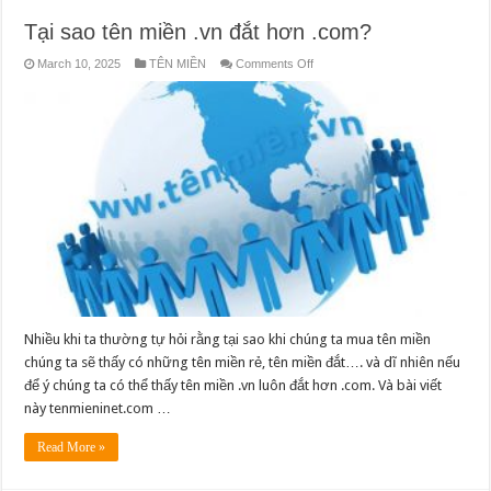
mình
Tại sao tên miền .vn đắt hơn .com?
on
March 10, 2025
TÊN MIỀN
Comments Off
Tại
sao
tên
miền
.vn
đắt
hơn
.com?
Nhiều khi ta thường tự hỏi rằng tại sao khi chúng ta mua tên miền
chúng ta sẽ thấy có những tên miền rẻ, tên miền đắt…. và dĩ nhiên nếu
để ý chúng ta có thể thấy tên miền .vn luôn đắt hơn .com. Và bài viết
này tenmieninet.com …
Read More »