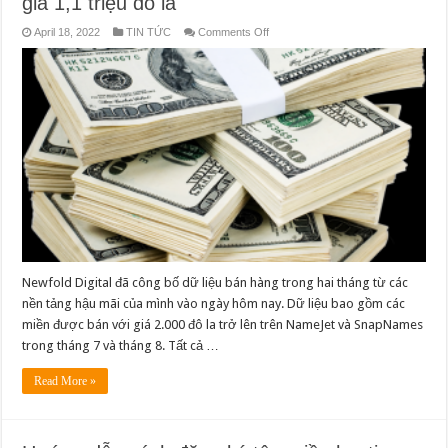
giá 1,1 triệu đô la
on
April 18, 2022
TIN TỨC
Comments Off
Newfold
phát
hành
dữ
liệu
bán
tên
miền
trị
giá
1,1
triệu
đô
la
Newfold Digital đã công bố dữ liệu bán hàng trong hai tháng từ các
nền tảng hậu mãi của mình vào ngày hôm nay. Dữ liệu bao gồm các
miền được bán với giá 2.000 đô la trở lên trên NameJet và SnapNames
trong tháng 7 và tháng 8. Tất cả …
Read More »