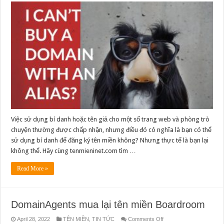
sao
bạn
không
thể
đăng
ký
tên
miền
bằng
tên
giả
hoặc
bí
danh
Việc sử dụng bí danh hoặc tên giả cho một số trang web và phòng trò
chuyện thường được chấp nhận, nhưng điều đó có nghĩa là bạn có thể
sử dụng bí danh để đăng ký tên miền không? Nhưng thực tế là bạn lại
không thể. Hãy cùng tenmieninet.com tìm …
Read More »
DomainAgents mua lại tên miền Boardroom
on
April 28, 2022
TÊN MIỀN
,
TIN TỨC
Comments Off