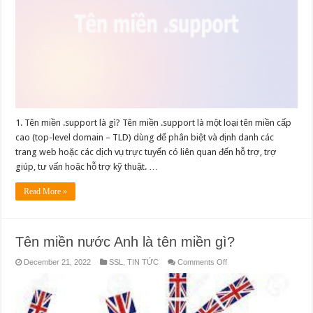
điểm
của
tên
miền
.support
1. Tên miền .support là gì? Tên miền .support là một loại tên miền cấp
cao (top-level domain – TLD) dùng để phân biệt và định danh các
trang web hoặc các dịch vụ trực tuyến có liên quan đến hỗ trợ, trợ
giúp, tư vấn hoặc hỗ trợ kỹ thuật. …
Read More »
Tên miền nước Anh là tên miền gì?
on
December 21, 2022
SSL
,
TIN TỨC
Comments Off
Tên
miền
nước
Anh
là
tên