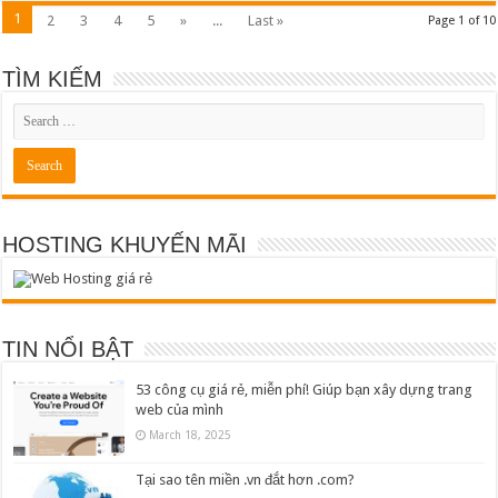
1
2
3
4
5
»
...
Last »
Page 1 of 10
TÌM KIẾM
HOSTING KHUYẾN MÃI
TIN NỔI BẬT
53 công cụ giá rẻ, miễn phí! Giúp bạn xây dựng trang
web của mình
March 18, 2025
Tại sao tên miền .vn đắt hơn .com?