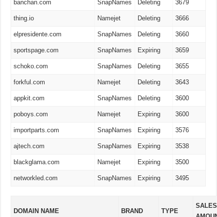
banchan.com
SnapNames
Deleting
3679
thing.io
Namejet
Deleting
3666
elpresidente.com
SnapNames
Deleting
3660
sportspage.com
SnapNames
Expiring
3659
schoko.com
SnapNames
Deleting
3655
forkful.com
Namejet
Deleting
3643
appkit.com
SnapNames
Deleting
3600
poboys.com
Namejet
Expiring
3600
importparts.com
SnapNames
Expiring
3576
ajtech.com
SnapNames
Expiring
3538
blackglama.com
Namejet
Expiring
3500
networkled.com
SnapNames
Expiring
3495
SALE
DOMAIN NAME
BRAND
TYPE
AMOU