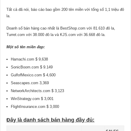
1,1
triệu
Tất cả đã nói, báo cáo bao gồm 200 tên miền với tổng số 1,1 triệu đô
đô
la
la.
Doanh số bán hàng cao nhất là BestShop.com với 81.610 đô la,
Turret.com với 38.000 đô la và KJS.com với 36.668 đô la.
Một số tên miền đẹp:
Hamachi.com $ 9,638
SonicBoom.com $ 9.149
GulfofMexico.com $ 4,600
Seascapes.com 3,369
NetworkArchitects.com $ 3,123
WinStrategy.com $ 3,001
FlightInsurance.com $ 3,000
Đây là danh sách bán hàng đầy đủ: