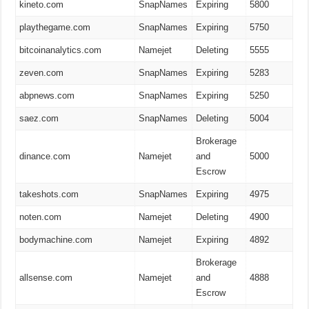
kineto.com
SnapNames
Expiring
5800
playthegame.com
SnapNames
Expiring
5750
bitcoinanalytics.com
Namejet
Deleting
5555
zeven.com
SnapNames
Expiring
5283
abpnews.com
SnapNames
Expiring
5250
saez.com
SnapNames
Deleting
5004
Brokerage
dinance.com
Namejet
and
5000
Escrow
takeshots.com
SnapNames
Expiring
4975
noten.com
Namejet
Deleting
4900
bodymachine.com
Namejet
Expiring
4892
Brokerage
allsense.com
Namejet
and
4888
Escrow