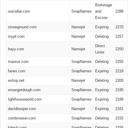
Brokerage
ourcellar.com
SnapNames
and
2288
Escrow
stoneground.com
Namejet
Expiring
2270
mypf.com
Namejet
Deleting
2257
Direct
hayy.com
Namejet
2250
Lister
maurus.com
SnapNames
Deleting
2250
fanex.com
SnapNames
Expiring
2218
eshop.net
Namejet
Deleting
2200
emangetdough.com
SnapNames
Expiring
2195
lighthouseworld.com
SnapNames
Expiring
2188
davidhooper.com
Namejet
Expiring
2161
coinbrowser.com
SnapNames
Deleting
2155
krtech.com
SnapNames
Deleting
2155