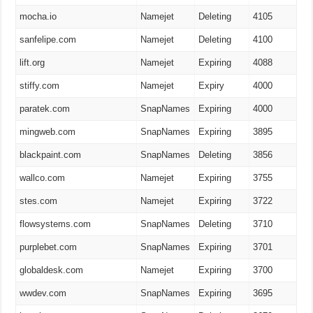
mocha.io
Namejet
Deleting
4105
sanfelipe.com
Namejet
Deleting
4100
lift.org
Namejet
Expiring
4088
stiffy.com
Namejet
Expiry
4000
paratek.com
SnapNames
Expiring
4000
mingweb.com
SnapNames
Expiring
3895
blackpaint.com
SnapNames
Deleting
3856
wallco.com
Namejet
Expiring
3755
stes.com
Namejet
Expiring
3722
flowsystems.com
SnapNames
Deleting
3710
purplebet.com
SnapNames
Expiring
3701
globaldesk.com
Namejet
Expiring
3700
wwdev.com
SnapNames
Expiring
3695