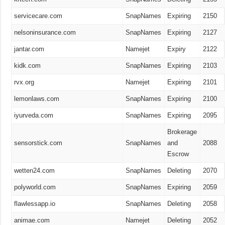
servicecare.com
SnapNames
Expiring
2150
nelsoninsurance.com
SnapNames
Expiring
2127
jantar.com
Namejet
Expiry
2122
kidk.com
SnapNames
Expiring
2103
rvx.org
Namejet
Expiring
2101
lemonlaws.com
SnapNames
Expiring
2100
iyurveda.com
SnapNames
Expiring
2095
Brokerage
sensorstick.com
SnapNames
and
2088
Escrow
wetten24.com
SnapNames
Deleting
2070
polyworld.com
SnapNames
Expiring
2059
flawlessapp.io
SnapNames
Deleting
2058
animae.com
Namejet
Deleting
2052