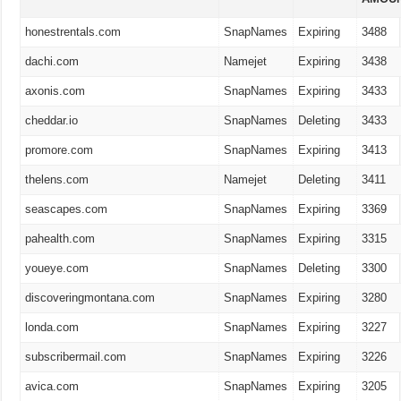
honestrentals.com
SnapNames
Expiring
3488
dachi.com
Namejet
Expiring
3438
axonis.com
SnapNames
Expiring
3433
cheddar.io
SnapNames
Deleting
3433
promore.com
SnapNames
Expiring
3413
thelens.com
Namejet
Deleting
3411
seascapes.com
SnapNames
Expiring
3369
pahealth.com
SnapNames
Expiring
3315
youeye.com
SnapNames
Deleting
3300
discoveringmontana.com
SnapNames
Expiring
3280
londa.com
SnapNames
Expiring
3227
subscribermail.com
SnapNames
Expiring
3226
avica.com
SnapNames
Expiring
3205