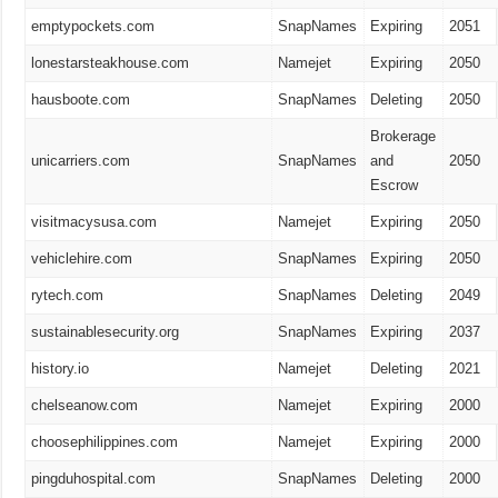
emptypockets.com
SnapNames
Expiring
2051
lonestarsteakhouse.com
Namejet
Expiring
2050
hausboote.com
SnapNames
Deleting
2050
Brokerage
unicarriers.com
SnapNames
and
2050
Escrow
visitmacysusa.com
Namejet
Expiring
2050
vehiclehire.com
SnapNames
Expiring
2050
rytech.com
SnapNames
Deleting
2049
sustainablesecurity.org
SnapNames
Expiring
2037
history.io
Namejet
Deleting
2021
chelseanow.com
Namejet
Expiring
2000
choosephilippines.com
Namejet
Expiring
2000
pingduhospital.com
SnapNames
Deleting
2000