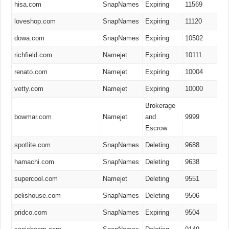
hisa.com
SnapNames
Expiring
11569
loveshop.com
SnapNames
Expiring
11120
dowa.com
SnapNames
Expiring
10502
richfield.com
Namejet
Expiring
10111
renato.com
Namejet
Expiring
10004
vetty.com
Namejet
Expiring
10000
Brokerage
bowmar.com
Namejet
and
9999
Escrow
spotlite.com
SnapNames
Deleting
9688
hamachi.com
SnapNames
Deleting
9638
supercool.com
Namejet
Deleting
9551
pelishouse.com
SnapNames
Deleting
9506
pridco.com
SnapNames
Expiring
9504