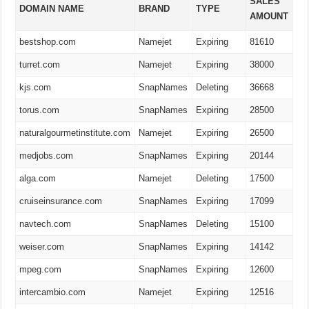
SALES
DOMAIN NAME
BRAND
TYPE
AMOUNT
bestshop.com
Namejet
Expiring
81610
turret.com
Namejet
Expiring
38000
kjs.com
SnapNames
Deleting
36668
torus.com
SnapNames
Expiring
28500
naturalgourmetinstitute.com
Namejet
Expiring
26500
medjobs.com
SnapNames
Expiring
20144
alga.com
Namejet
Deleting
17500
cruiseinsurance.com
SnapNames
Expiring
17099
navtech.com
SnapNames
Deleting
15100
weiser.com
SnapNames
Expiring
14142
mpeg.com
SnapNames
Expiring
12600
intercambio.com
Namejet
Expiring
12516