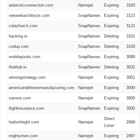
antarcticconnection.com
Namejet
Expiring
3160
networkarchitects.com
SnapNames
Expiring
3123
colachurch.com
SnapNames
Expiring
3121
hacking.io
SnapNames
Deleting
3101
codup.com
SnapNames
Deleting
3100
mobilepixels.com
SnapNames
Expiring
3088
thothub.tv
SnapNames
Deleting
3032
winningstrategy.com
Namejet
Expiring
3001
americandefensemanufacturing.com
Namejet
Expiring
3000
saxons.com
Namejet
Expiring
3000
flightinsurance.com
SnapNames
Expiring
3000
Direct
harborfeight.com
Namejet
2999
Lister
mightymen.com
Namejet
Expiring
2997