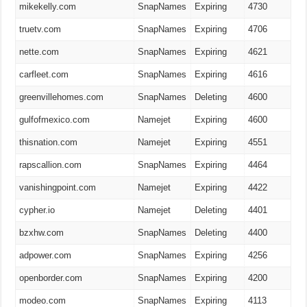
mikekelly.com
SnapNames
Expiring
4730
truetv.com
SnapNames
Expiring
4706
nette.com
SnapNames
Expiring
4621
carfleet.com
SnapNames
Expiring
4616
greenvillehomes.com
SnapNames
Deleting
4600
gulfofmexico.com
Namejet
Expiring
4600
thisnation.com
Namejet
Expiring
4551
rapscallion.com
SnapNames
Expiring
4464
vanishingpoint.com
Namejet
Expiring
4422
cypher.io
Namejet
Deleting
4401
bzxhw.com
SnapNames
Deleting
4400
adpower.com
SnapNames
Expiring
4256
openborder.com
SnapNames
Expiring
4200
modeo.com
SnapNames
Expiring
4113