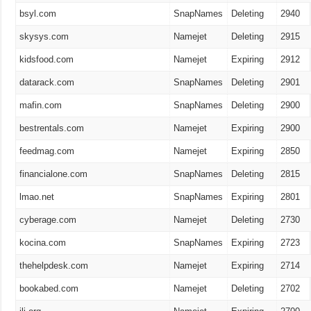
bsyl.com
SnapNames
Deleting
2940
skysys.com
Namejet
Deleting
2915
kidsfood.com
Namejet
Expiring
2912
datarack.com
SnapNames
Deleting
2901
mafin.com
SnapNames
Deleting
2900
bestrentals.com
Namejet
Expiring
2900
feedmag.com
Namejet
Expiring
2850
financialone.com
SnapNames
Deleting
2815
lmao.net
SnapNames
Expiring
2801
cyberage.com
Namejet
Deleting
2730
kocina.com
SnapNames
Expiring
2723
thehelpdesk.com
Namejet
Expiring
2714
bookabed.com
Namejet
Deleting
2702