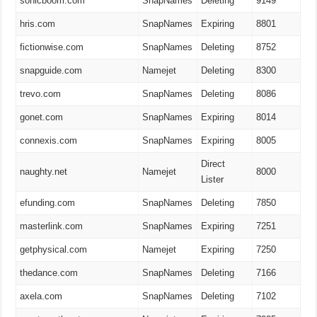
sonicboom.com
SnapNames
Deleting
9149
hris.com
SnapNames
Expiring
8801
fictionwise.com
SnapNames
Deleting
8752
snapguide.com
Namejet
Deleting
8300
trevo.com
SnapNames
Deleting
8086
gonet.com
SnapNames
Expiring
8014
connexis.com
SnapNames
Expiring
8005
Direct
naughty.net
Namejet
8000
Lister
efunding.com
SnapNames
Deleting
7850
masterlink.com
SnapNames
Expiring
7251
getphysical.com
Namejet
Expiring
7250
thedance.com
SnapNames
Deleting
7166
axela.com
SnapNames
Deleting
7102