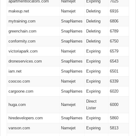
apartmentlocators.com
Namejet
Expiring
7025
makeup.net
Namejet
Deleting
6916
mytraining.com
SnapNames
Deleting
6806
greenchain.com
SnapNames
Deleting
6789
conformity.com
SnapNames
Deleting
6750
victoriapark.com
Namejet
Expiring
6579
droneservices.com
SnapNames
Expiring
6543
iam.net
SnapNames
Expiring
6501
coocoo.com
Namejet
Expiring
6339
cargoone.com
SnapNames
Expiring
6020
Direct
huga.com
Namejet
6000
Lister
hiredevelopers.com
SnapNames
Expiring
5860
vanson.com
Namejet
Expiring
5813