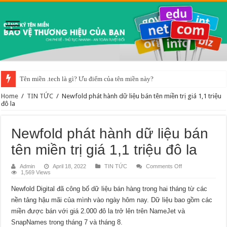
Tên miền .tech là gì? Ưu điểm của tên miền này?
Home
/
TIN TỨC
/
Newfold phát hành dữ liệu bán tên miền trị giá 1,1 triệu
đô la
Newfold phát hành dữ liệu bán
tên miền trị giá 1,1 triệu đô la
on
Admin
April 18, 2022
TIN TỨC
Comments Off
Newfold
1,569 Views
phát
hành
Newfold Digital đã công bố dữ liệu bán hàng trong hai tháng từ các
dữ
liệu
nền tảng hậu mãi của mình vào ngày hôm nay. Dữ liệu bao gồm các
bán
tên
miền được bán với giá 2.000 đô la trở lên trên NameJet và
miền
trị
SnapNames trong tháng 7 và tháng 8.
giá