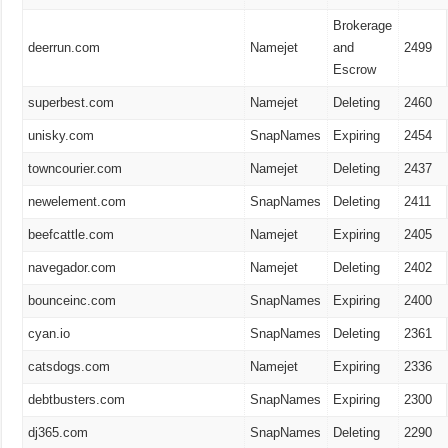
Brokerage
deerrun.com
Namejet
and
2499
Escrow
superbest.com
Namejet
Deleting
2460
unisky.com
SnapNames
Expiring
2454
towncourier.com
Namejet
Deleting
2437
newelement.com
SnapNames
Deleting
2411
beefcattle.com
Namejet
Expiring
2405
navegador.com
Namejet
Deleting
2402
bounceinc.com
SnapNames
Expiring
2400
cyan.io
SnapNames
Deleting
2361
catsdogs.com
Namejet
Expiring
2336
debtbusters.com
SnapNames
Expiring
2300
dj365.com
SnapNames
Deleting
2290