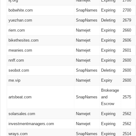
ilj.org
Namejet
Expiring
2700
bobwhite.com
SnapNames
Expiring
2700
yuezhan.com
SnapNames
Deleting
2679
riem.com
Namejet
Expiring
2660
bikethesites.com
Namejet
Expiring
2606
meanies.com
Namejet
Expiring
2601
nnff.com
Namejet
Expiring
2600
seobot.com
SnapNames
Deleting
2600
me.vip
Namejet
Expiry
2600
Brokerage
artsbeat.com
SnapNames
and
2575
Escrow
solarsales.com
Namejet
Expiring
2562
investmentmanagers.com
Namejet
Expiring
2562
wrays.com
SnapNames
Expiring
2514