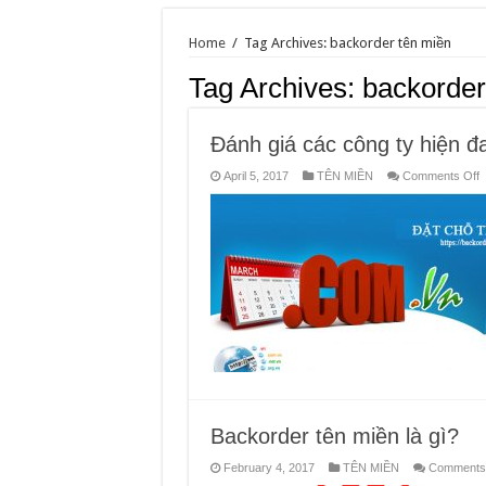
Home
/
Tag Archives: backorder tên miền
Tag Archives:
backorder
Đánh giá các công ty hiện đ
o
April 5, 2017
TÊN MIỀN
Comments Off
Đ
g
c
c
t
h
đ
c
c
d
v
b
t
m
Backorder tên miền là gì?
February 4, 2017
TÊN MIỀN
Comments 