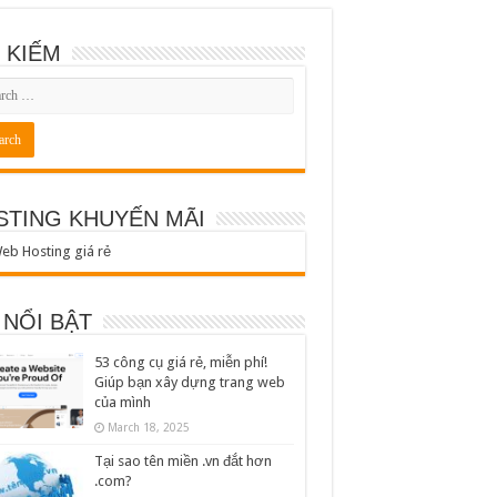
 KIẾM
STING KHUYẾN MÃI
 NỔI BẬT
53 công cụ giá rẻ, miễn phí!
Giúp bạn xây dựng trang web
của mình
March 18, 2025
Tại sao tên miền .vn đắt hơn
.com?