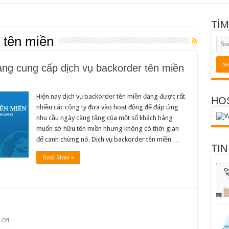
TÌM
 tên miền
ang cung cấp dịch vụ backorder tên miền
n
ánh
iá
Hiện nay dịch vụ backorder tên miền đang được rất
HO
ác
nhiều các công ty đưa vào hoạt động để đáp ứng
ông
y
nhu cầu ngày càng tăng của một số khách hàng
iện
ang
muốn sở hữu tên miền nhưng không có thời gian
ung
ấp
để canh chừng nó. Dịch vụ backorder tên miền …
ịch
TIN
ụ
ackorder
Read More »
ên
iền
on
Off
Backorder