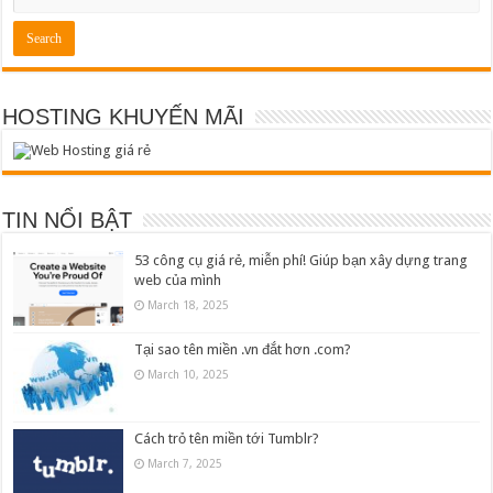
HOSTING KHUYẾN MÃI
TIN NỔI BẬT
53 công cụ giá rẻ, miễn phí! Giúp bạn xây dựng trang
web của mình
March 18, 2025
Tại sao tên miền .vn đắt hơn .com?
March 10, 2025
Cách trỏ tên miền tới Tumblr?
March 7, 2025