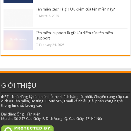
Tên miền .tech là gì? Ưu điểm của tên miền này?
March 6, 2025
Tên miền .support là gì? Ưu điểm của tên miền
.support
February 24, 2025
GIỚI THIỆU
iNET - Nhà đăng ký tên miền hỗ trợ khách hàng tốt nhất. Chuyên cung cấp các
dịch vụ Tên miền, Hosting, Cloud VPS, Email và nhiều giải pháp công nghệ
thông tin chất lượng cao.
Đại diện: Ông Trần Kiên
Địa chỉ: Số 247 Cầu Giấy, P. Dịch Vọng, Q. Cầu Giấy, TP. Hà Nội