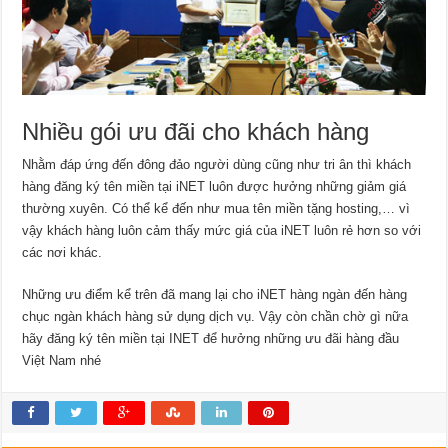
Nhiều gói ưu đãi cho khách hàng
Nhằm đáp ứng đến đông đảo người dùng cũng như tri ân thì khách
hàng đăng ký tên miền tại iNET luôn được hưởng những giảm giá
thường xuyên. Có thể kể đến như mua tên miền tặng hosting,… vì
vậy khách hàng luôn cảm thấy mức giá của iNET luôn rẻ hơn so với
các nơi khác.
Những ưu điểm kể trên đã mang lại cho iNET hàng ngàn đến hàng
chục ngàn khách hàng sử dụng dịch vụ. Vậy còn chần chờ gì nữa
hãy đăng ký tên miền tại INET để hưởng những ưu đãi hàng đầu
Việt Nam nhé