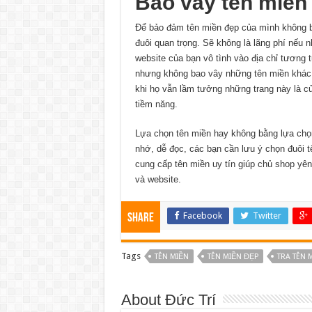
Bao vây tên miền 
Để bảo đảm tên miền đẹp của mình không bị
đuôi quan trọng. Sẽ không là lãng phí nếu 
website của bạn vô tình vào địa chỉ tương 
nhưng không bao vây những tên miền khác
khi họ vẫn lầm tưởng những trang này là c
tiềm năng.
Lựa chọn tên miền hay không bằng lựa cho
nhớ, dễ đọc, các bạn cần lưu ý chọn đuôi 
cung cấp tên miền uy tín giúp chủ shop yên
và website.
Facebook
Twitter
Share
Tags
TÊN MIỀN
TÊN MIỀN ĐẸP
TRA TÊN 
About Đức Trí