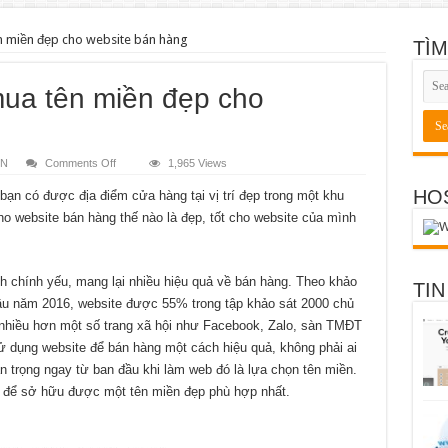
miền đẹp cho website bán hàng
TÌM
ua tên miền đẹp cho
on
ỀN
Comments Off
1,965 Views
Kinh
nghiệm
HO
̣n có được địa điểm cửa hàng tại vị trí đẹp trong một khu
chọn
mua
 website bán hàng thế nào là đẹp, tốt cho website của mình
tên
miền
đẹp
cho
website
 chính yếu, mang lại nhiều hiệu quả về bán hàng. Theo khảo
bán
TIN
hàng
đầu năm 2016, website được 55% trong tập khảo sát 2000 chủ
ốt, nhiều hơn một số trang xã hội như Facebook, Zalo, sàn TMĐT
sử dụng website để bán hàng một cách hiệu quả, không phải ai
n trọng ngay từ ban đầu khi làm web đó là lựa chọn tên miền.
ết để sở hữu được một tên miền đẹp phù hợp nhất.