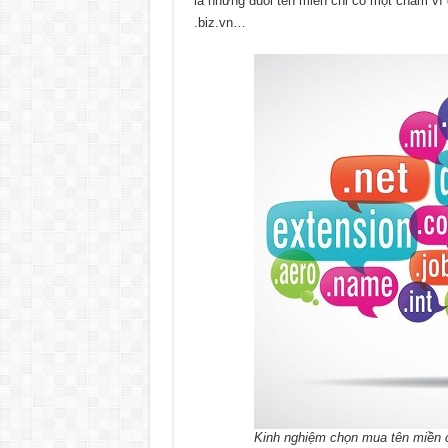
là những đuôi tên miền chỉ có một chấm
.biz.vn…
Kinh nghiệm chọn mua tên miền c