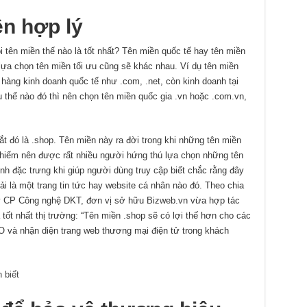
n hợp lý
i tên miền thế nào là tốt nhất? Tên miền quốc tế hay tên miền
̣a chọn tên miền tối ưu cũng sẽ khác nhau. Ví dụ tên miền
ửa hàng kinh doanh quốc tế như .com, .net, còn kinh doanh tại
ụ thể nào đó thì nên chọn tên miền quốc gia .vn hoặc .com.vn,
t đó là .shop. Tên miền này ra đời trong khi những tên miền
iếm nên được rất nhiều người hứng thú lựa chọn những tên
h đặc trưng khi giúp người dùng truy cập biết chắc rằng đây
 là một trang tin tức hay website cá nhân nào đó. Theo chia
y CP Công nghệ DKT, đơn vị sở hữu Bizweb.vn vừa hợp tác
ốt nhất thị trường: “Tên miền .shop sẽ có lợi thế hơn cho các
O và nhận diện trang web thương mại điện tử trong khách
 biết