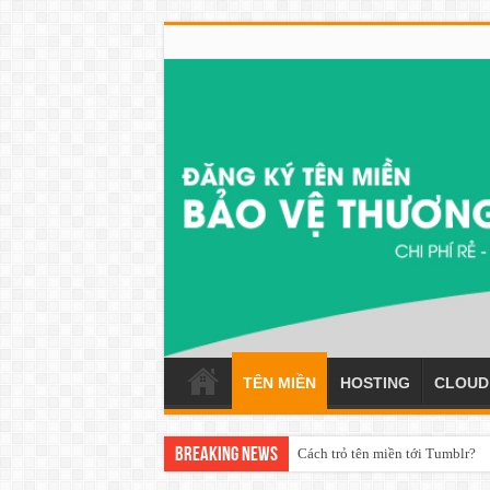
TÊN MIỀN
HOSTING
CLOUD
Breaking News
Tên miền .tech là gì? Ưu điểm c