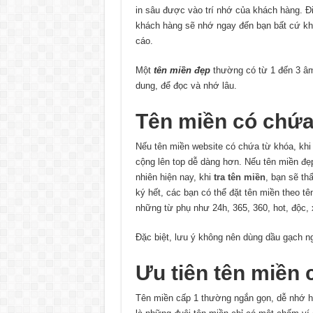
in sâu được vào trí nhớ của khách hàng. Điê
khách hàng sẽ nhớ ngay đến bạn bất cứ khi 
cáo.
Một
tên miền đẹp
thường có từ 1 đến 3 âm tiê
dung, để đọc và nhớ lâu.
Tên miền có chứa
Nếu tên miền website có chứa từ khóa, khi
cộng lên top dễ dàng hơn. Nếu tên miền đẹp 
nhiên hiện nay, khi
tra tên miền
, bạn sẽ thấ
ký hết, các bạn có thể đặt tên miền theo
những từ phụ như 24h, 365, 360, hot, độc, 
Đặc biệt, lưu ý không nên dùng dầu gạch nga
Ưu tiên tên miền c
Tên miền cấp 1 thường ngắn gọn, dễ nhớ 