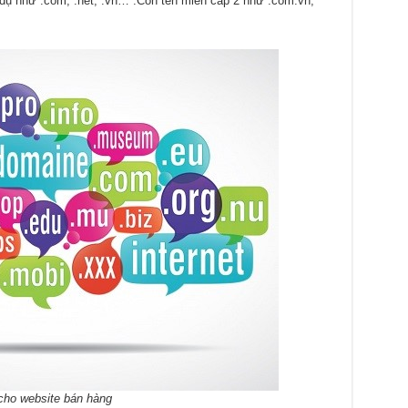
 ví dụ như .com, .net, .vn… .Còn tên miền cấp 2 như .com.vn,
ho website bán hàng