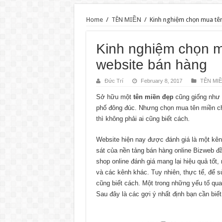
Home
/
TÊN MIỀN
/
Kinh nghiệm chọn mua tên 
Kinh nghiệm chọn m
website bán hàng
Đức Trí
February 8, 2017
TÊN MI
Sở hữu một
tên miền đẹp
cũng giống như ba
phố đông đúc. Nhưng chọn mua tên miền cho
thì không phải ai cũng biết cách.
Website hiện nay được đánh giá là một kênh
sát của nền tảng bán hàng online Bizweb 
shop online đánh giá mang lại hiệu quả t
và các kênh khác. Tuy nhiên, thực tế, để 
cũng biết cách. Một trong những yếu tố qua
Sau đây là các gợi ý nhất định bạn cần bi