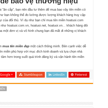
để bảo vệ thương hiệu
 “ăn cắp”, bạn nên đầu tư thêm để mua bao vây tên miền có
như bạn không thể đo lường được lượng khách hàng truy cập
tự của đối thủ. Ví dụ như bạn chỉ mua tên miền hoatuoi.com
 như hoatuoi.com.vn, hoatuoi.net, hoatuoi.vn… khách hàng đôi
ủa một đơn vị và vô hình chung bạn đã mất đi những vị khách
̣n
mua tên miền đẹp
một cách thông minh. Bên cạnh việc dễ
tên miền phù hợp với mục đích kinh doanh và lựa chọn nhà
 tâm hơn trong suốt quá trình đăng ký và vận hành tên miền
Google +
Stumbleupon
LinkedIn
Pinterest
MIỀN