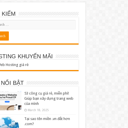
 KIẾM
STING KHUYẾN MÃI
 NỔI BẬT
53 công cụ giá rẻ, miễn phí!
Giúp bạn xây dựng trang web
của mình
March 18, 2025
Tại sao tên miền .vn đắt hơn
.com?