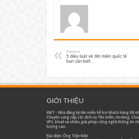
Previous
5 điều luật về tên miền quốc tế
bạn cần biết
GIỚI THIỆU
iNET - Nhà đăng ký tên miền hỗ trợ khách hàng tốt nh
Chuyên cung cấp các dịch vụ Tên miền, Hosting, Clo
VPS, Email và nhiều giải pháp công nghệ thông tin ch
lượng cao.
Đại diện: Ông Trần Kiên