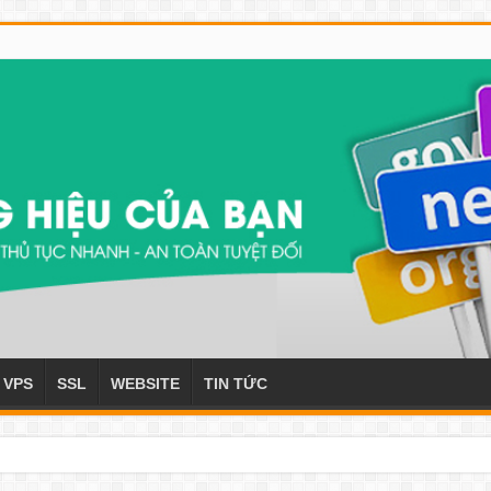
 VPS
SSL
WEBSITE
TIN TỨC
ủa tên miền này?