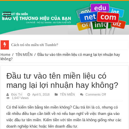
Cách trỏ tên miền tới Tumblr?
Tên miền .tech là gì? Ưu điểm của tên miền này?
Home
/
TÊN MIỀN
/
Đầu tư vào tên miền liệu có mang lại lợi nhuận hay
không?
Đầu tư vào tên miền liệu có
mang lại lợi nhuận hay không?
on
Đức Trí
April 5, 2018
TÊN MIỀN
Comments Off
Đầu
1,647 Views
tư
vào
Có thể kiếm tiền bằng tên miền không? Câu trả lời là có, nhưng có
tên
miền
rất nhiều điều bạn cần biết về nó nếu bạn nghĩ về việc tham gia vào
liệu
có
việc đầu tư tên miền. Kiếm tiền với tên miền là không giống như các
mang
lại
doanh nghiệp khác hoặc liên doanh đầu tư.
lợi