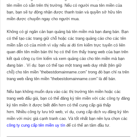
tên miền có sẵn trên thị trường. Nếu có người mua tên miền của
bạn, bạn sẽ tự động nhận được thanh toán và quyền sở hữu tên
miền được chuyển ngay cho người mua.
Không có gì ngăn cản bạn quảng bá tên miền mà bạn đang bán. Bạn
có thể tạo các trang giữ chỗ hoặc các trang quảng cáo cho các tên
miền sẵn có của mình vì vậy nếu ai đó tìm kiếm trực tuyến có liên
quan đến tên miền bán thì họ có thể tìm thấy trang web của bạn trên
kết quả công cụ tìm kiếm và xem quảng cáo cho tên miền mà bạn
đang bán . Ví dụ: bạn có thể tạo một trang web duy nhất (tên giữ
chỗ) cho tên miền “thebestdomainname.com” trong đó bạn chỉ ra trên
trang web rằng tên miền “thebestdomainname.com” là để bán.
Nếu bạn không muốn dựa vào các thị trường tên miền hoặc các
trang web đấu giá, bạn có thể đăng ký tên miền với các công ty đăng
ký tên miền ít được biết đến hơn có thể cung cấp giá thấp
hơn. Nhiều công ty lưu trữ web, ví dụ, cung cấp dịch vụ đăng ký tên
miền với mức giá cạnh tranh cao. Và tốt nhất bạn nên lựa chọn các
công ty cung cấp tên miền uy tín
để có thể an tâm đầu tư.