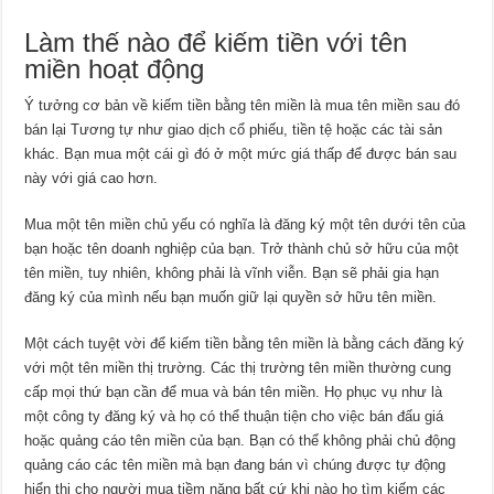
nhuận
hay
Làm thế nào để kiếm tiền với tên
không?
miền hoạt động
Ý tưởng cơ bản về kiếm tiền bằng tên miền là mua tên miền sau đó
bán lại Tương tự như giao dịch cổ phiếu, tiền tệ hoặc các tài sản
khác. Bạn mua một cái gì đó ở một mức giá thấp để được bán sau
này với giá cao hơn.
Mua một tên miền chủ yếu có nghĩa là đăng ký một tên dưới tên của
bạn hoặc tên doanh nghiệp của bạn. Trở thành chủ sở hữu của một
tên miền, tuy nhiên, không phải là vĩnh viễn. Bạn sẽ phải gia hạn
đăng ký của mình nếu bạn muốn giữ lại quyền sở hữu tên miền.
Một cách tuyệt vời để kiếm tiền bằng tên miền là bằng cách đăng ký
với một tên miền thị trường. Các thị trường tên miền thường cung
cấp mọi thứ bạn cần để mua và bán tên miền. Họ phục vụ như là
một công ty đăng ký và họ có thể thuận tiện cho việc bán đấu giá
hoặc quảng cáo tên miền của bạn. Bạn có thể không phải chủ động
quảng cáo các tên miền mà bạn đang bán vì chúng được tự động
hiển thị cho người mua tiềm năng bất cứ khi nào họ tìm kiếm các