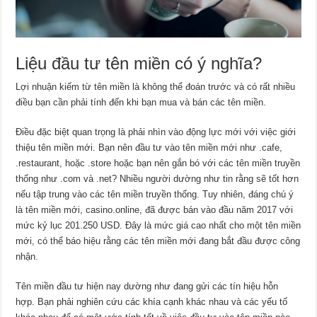
Liệu đầu tư tên miền có ý nghĩa?
Lợi nhuận kiếm từ tên miền là không thể đoán trước và có rất nhiều
điều bạn cần phải tính đến khi bạn mua và bán các tên miền.
Điều đặc biệt quan trọng là phải nhìn vào động lực mới với việc giới
thiệu tên miền mới. Bạn nên đầu tư vào tên miền mới như .cafe,
.restaurant, hoặc .store hoặc bạn nên gắn bó với các tên miền truyền
thống như .com và .net? Nhiều người dường như tin rằng sẽ tốt hơn
nếu tập trung vào các tên miền truyền thống. Tuy nhiên, đáng chú ý
là tên miền mới, casino.online, đã được bán vào đầu năm 2017 với
mức kỷ lục 201.250 USD. Đây là mức giá cao nhất cho một tên miền
mới, có thể báo hiệu rằng các tên miền mới đang bắt đầu được công
nhận.
Tên miền đầu tư hiện nay dường như đang gửi các tín hiệu hỗn
hợp. Bạn phải nghiên cứu các khía cạnh khác nhau và các yếu tố