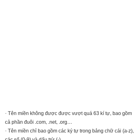
· Tên miền không được được vượt quá 63 kí tự, bao gồm
cả phần đuôi .com, .net, .org…
· Tên miền chỉ bao gồm các ký tự trong bảng chữ cái (a-z),
các số (0-9) và dấu trừ (-)